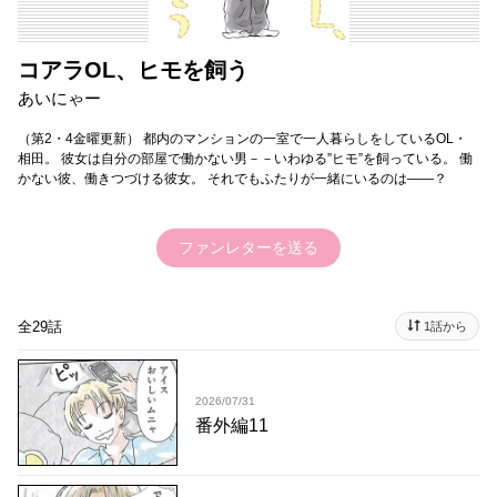
コアラOL、ヒモを飼う
あいにゃー
（第2・4金曜更新） 都内のマンションの一室で一人暮らしをしているOL・
相田。 彼女は自分の部屋で働かない男－－いわゆる”ヒモ”を飼っている。 働
かない彼、働きつづける彼女。 それでもふたりが一緒にいるのは――？
ファンレターを送る
全29話
1話から
2026/07/31
番外編11