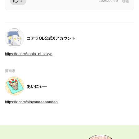
2
2026/06/26
通報
コアラOL公式Xアカウント
https://x.com/koala_ol_tokyo
漫画家
あいにゃー
https://x.com/ainyaaaaaaaadao