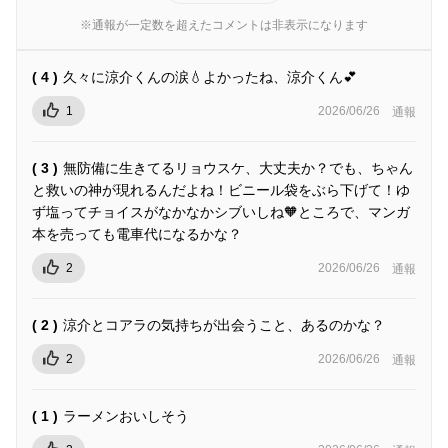
※通報が一定数を超えたコメントは非表示になります
( 4 )
久々に涼介くんの涙💧よかったね、涼介くん💕
1
2026/06/26
通報
( 3 )
無防備に生きてるリョウスケ、大丈夫か？でも、ちゃん
と救いの神が現れるんだよね！ビニール袋をぶら下げて！ゆ
ず塩ってチョイスがなかなかシブいしね🧡ところで、マンガ
本を売っても電車代になるかな？
2
2026/06/26
通報
( 2 )
涼介とコアラの気持ちが出会うこと、あるのかな？
2
2026/06/26
通報
( 1 )
ラーメンおいしそう