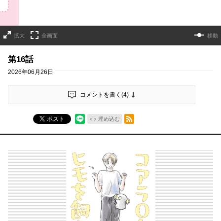
拡大
全画面
移動
第16話
2026年06月26日
コメントを書く(
4
)
RSSフィード
ポスト
埋め込む