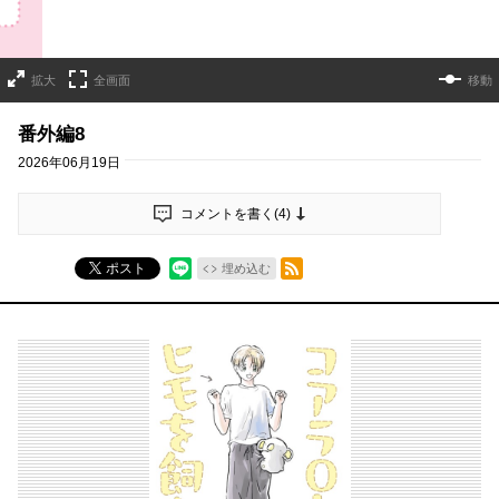
拡大
全画面
移動
番外編8
2026年06月19日
コメントを書く(
4
)
RSSフィード
ポスト
埋め込む