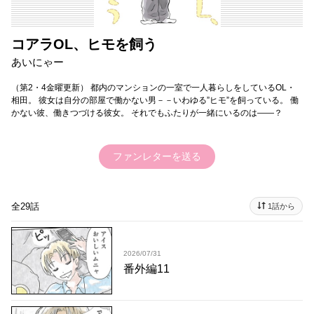
コアラOL、ヒモを飼う
あいにゃー
（第2・4金曜更新） 都内のマンションの一室で一人暮らしをしているOL・
相田。 彼女は自分の部屋で働かない男－－いわゆる”ヒモ”を飼っている。 働
かない彼、働きつづける彼女。 それでもふたりが一緒にいるのは――？
ファンレターを送る
全29話
1話から
2026/07/31
番外編11