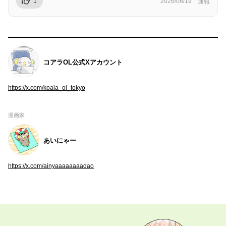
1
2026/06/19
通報
コアラOL公式Xアカウント
https://x.com/koala_ol_tokyo
漫画家
あいにゃー
https://x.com/ainyaaaaaaaadao