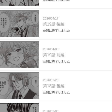
2026/04/17
第19話 後編
公開は終了しました
2026/04/03
第19話 前編
公開は終了しました
2026/03/20
第18話 後編
公開は終了しました
2026/03/06