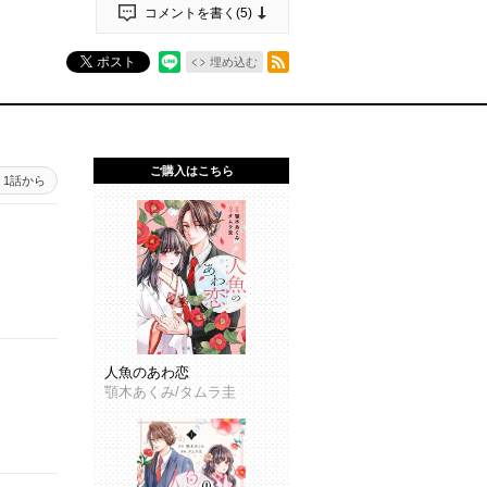
コメントを書く(
5
)
RSSフィード
ポスト
埋め込む
ご購入はこちら
1話から
人魚のあわ恋
顎木あくみ/タムラ圭