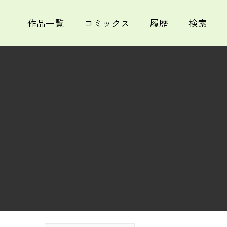
作品一覧
コミックス
履歴
検索