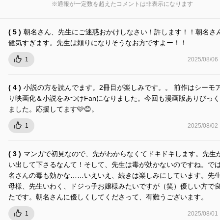
※通報が一定数を超えたコメントは非表示になります
( 5 )
朝名さん、先生にご迷惑おかけしなさい！許します！！朝名さ
健気すぎます。先生は頼りになりそうなお方ですよー！！
1
2025/08/06
( 4 )
小説の方を読んでます。2冊目が楽しみです。。 前作はシーモ
り映画化＆小説をみつけFanになりました。今回も漫画版ありびっ
ました。応援してます🩷😊。
1
2025/08/02
( 3 )
マンガで初見なので、先がわからなくてドキドキします。先生
い出して下さるなんて！そして、先生は毒が効かないのですね。で
名さんの毒も効かな……いえいえ、続きは楽しみにしています。先
母様、先生いわく、ドジっ子お嬢様みたいですが（笑）優しい方で
たです。朝名さんに優しくしてくださって、有難うございます。
1
2025/08/01