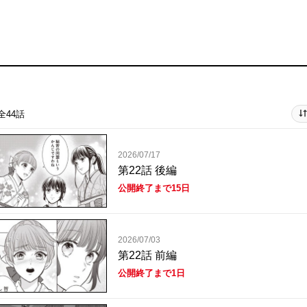
全44話
2026/07/17
第22話 後編
公開終了まで15日
2026/07/03
第22話 前編
公開終了まで1日