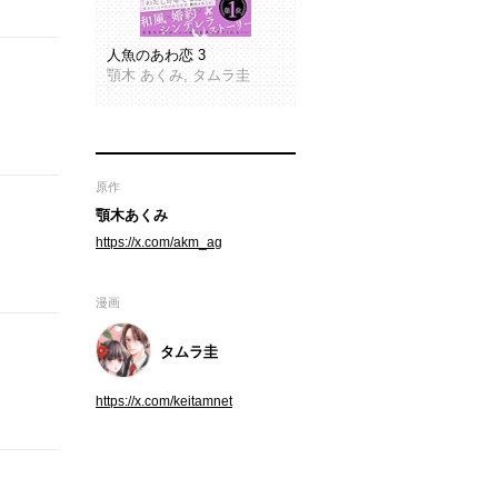
人魚のあわ恋 3
顎木 あくみ, タムラ圭
原作
顎木あくみ
https://x.com/akm_ag
漫画
タムラ圭
https://x.com/keitamnet