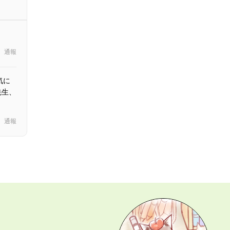
通報
気に
先生、
通報