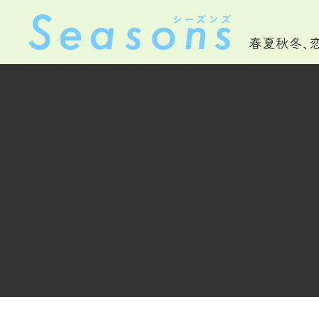
春夏秋冬、恋