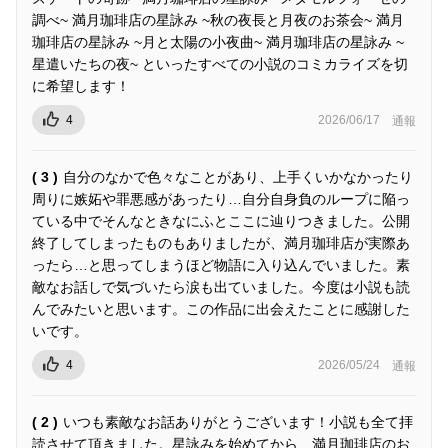
調べ~ 満月珈琲店の星詠み ~秋の夜長と月夜のお茶会~ 満月
珈琲店の星詠み ~月と太陽の小夜曲~ 満月珈琲店の星詠み ~
星遣いたちの夜~ といったすべての小説のコミカライズを切
に希望します！
4
2026/06/17
通報
( 3 )
自分のなかで色々なことがあり、上手くいかなかったり
周りに嫉妬や罪悪感があったり…自分自身負のループに陥っ
ている中でそんなときなにふとここに辿りつきました。公開
終了してしまったものもありましたが、満月珈琲店が実際あ
ったら…と思ってしまうほど物語に入り込んでいました。素
敵なお話しで気づいたら涙も出ていました。今度は小説も読
んでみたいと思います。この作品に出会えたことに感謝した
いです。
4
2026/05/24
通報
( 2 )
いつも素敵なお話ありがとうございます！小説も全て拝
読させて頂きました。星詠みを始めてから、満月珈琲店のお