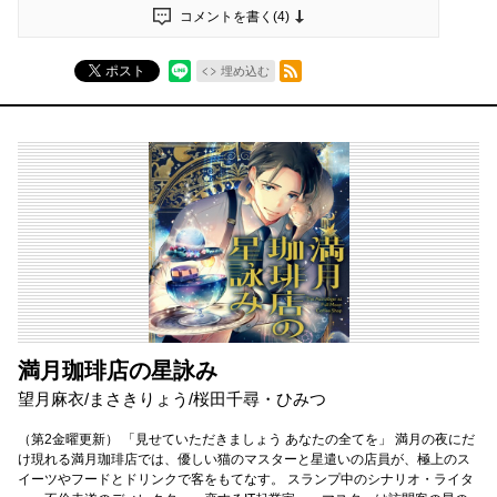
コメントを書く(
4
)
RSSフィード
ポスト
埋め込む
満月珈琲店の星詠み
望月麻衣/まさきりょう/桜田千尋・ひみつ
（第2金曜更新） 「見せていただきましょう あなたの全てを」 満月の夜にだ
け現れる満月珈琲店では、優しい猫のマスターと星遣いの店員が、極上のス
イーツやフードとドリンクで客をもてなす。 スランプ中のシナリオ・ライタ