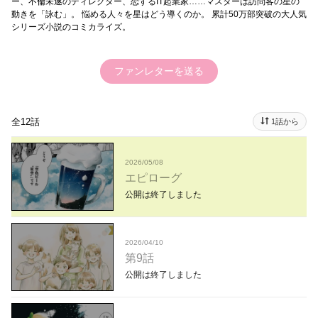
ー、不倫未遂のディレクター、恋するIT起業家……マスターは訪問客の星の
動きを「詠む」。 悩める人々を星はどう導くのか。 累計50万部突破の大人気
シリーズ小説のコミカライズ。
ファンレターを送る
全12話
1話から
2026/05/08
エピローグ
公開は終了しました
2026/04/10
第9話
公開は終了しました