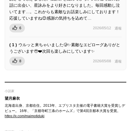
話に出会い、星詠みをより好きになりました。毎回感動し泣
いてます…。これからも素敵なお話楽しみにしております！
応援していますね😊感謝の気持ちを込めて…
6
2026/05/12
通報
( 1 )
ウルッと来ちゃいました🥲✨素敵なエピローグありがと
うございます🥹❤️次回も楽しみにしています✨
8
2026/05/08
通報
小説家
望月麻衣
北海道出身、京都在住。2013年、エブリスタ主催の電子書籍大賞を受賞しデ
ビュー。 16年、「京都寺町三条のホームズ」で第4回京都本大賞を受賞。
https://x.com/maimotiduki