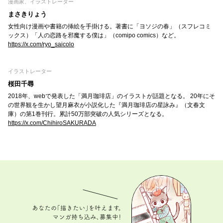
漫画家、イラストレーター
まさきりょう
女性向け漫画や書籍の挿絵を手掛ける。著書に「ヨソジの春」（スフレコミ
ックス）「人の恋路を邪魔する僕は」（comipo comics）など。
https://x.com/ryo_saicolo
イラストレーター
桜田千尋
2018年、webで発表した「満月珈琲店」のイラストが話題となる。 20年にそ
の世界観を生かし望月麻衣が小説化した『満月珈琲店の星詠み』（文春文
庫）の第1巻刊行。累計50万部突破の人気シリーズとなる。
https://x.com/ChihiroSAKURADA
あなたの「描きたい」を叶えます。 マンガ持ち込
み、募集中！