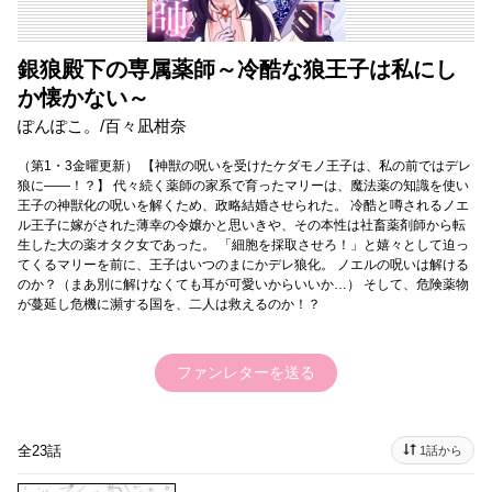
銀狼殿下の専属薬師～冷酷な狼王子は私にし
か懐かない～
ぽんぽこ。/百々凪柑奈
（第1・3金曜更新） 【神獣の呪いを受けたケダモノ王子は、私の前ではデレ
狼に――！？】 代々続く薬師の家系で育ったマリーは、魔法薬の知識を使い
王子の神獣化の呪いを解くため、政略結婚させられた。 冷酷と噂されるノエ
ル王子に嫁がされた薄幸の令嬢かと思いきや、その本性は社畜薬剤師から転
生した大の薬オタク女であった。 「細胞を採取させろ！」と嬉々として迫っ
てくるマリーを前に、王子はいつのまにかデレ狼化。 ノエルの呪いは解ける
のか？（まあ別に解けなくても耳が可愛いからいいか…） そして、危険薬物
が蔓延し危機に瀕する国を、二人は救えるのか！？
ファンレターを送る
全23話
1話から