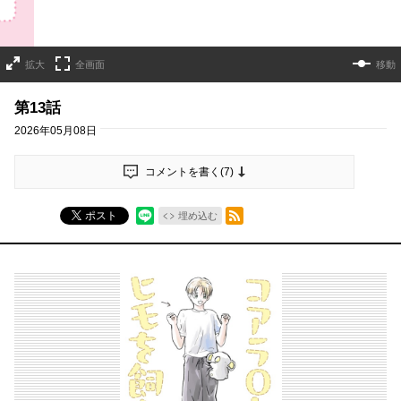
拡大
全画面
移動
第13話
2026年05月08日
コメントを書く(
7
)
RSSフィード
ポスト
埋め込む