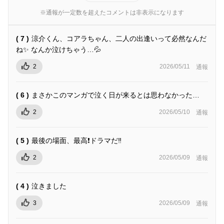
※通報が一定数を超えたコメントは非表示になります
( 7 )
涼介くん、コアラちゃん、二人の出逢いって必然なんだ
ね✨️ なんか泣けちゃう…💦
2
2026/05/11
通報
( 6 )
まさかこのマンガで泣く日が来るとは思わなかった…
2
2026/05/10
通報
( 5 )
最後の場面、最高❗️ドラマだ‼️
2
2026/05/09
通報
( 4 )
泣きました
3
2026/05/09
通報