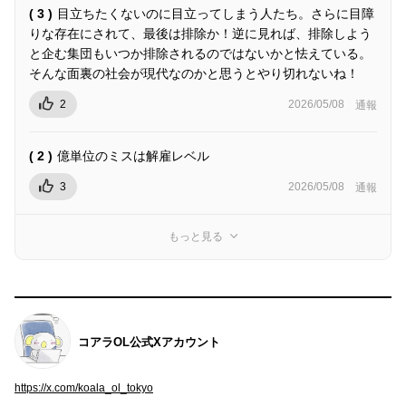
( 3 )
目立ちたくないのに目立ってしまう人たち。さらに目障
りな存在にされて、最後は排除か！逆に見れば、排除しよう
と企む集団もいつか排除されるのではないかと怯えている。
そんな面裏の社会が現代なのかと思うとやり切れないね！
2
2026/05/08
通報
( 2 )
億単位のミスは解雇レベル
3
2026/05/08
通報
もっと見る
コアラOL公式Xアカウント
https://x.com/koala_ol_tokyo