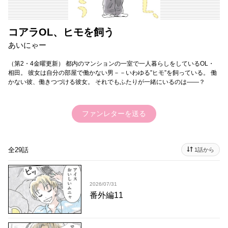
コアラOL、ヒモを飼う
あいにゃー
（第2・4金曜更新） 都内のマンションの一室で一人暮らしをしているOL・
相田。 彼女は自分の部屋で働かない男－－いわゆる”ヒモ”を飼っている。 働
かない彼、働きつづける彼女。 それでもふたりが一緒にいるのは――？
ファンレターを送る
全29話
1話から
2026/07/31
番外編11