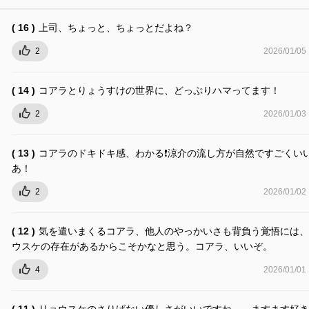
( 16 )
上司、ちょっと、ちょっとだよね？
2
2026/01/05
( 14 )
コアラとりょうすけの世界に、どっぷりハマってます！
2
2026/01/03
( 13 )
コアラのドキドキ感、わかる❗️涼介の流し方が自然ですごくい
あ！
2
2026/01/02
( 12 )
気を遣いまくるコアラ、他人のやっかいさも背負う覚悟には、
ウスケの存在があるからこそかなと思う。コアラ、いいぞ。
4
2026/01/01
( 11 )
リョウスケのさりげない優しさがいいですね。 ますます好き