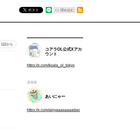
RSSフィード
ポスト
埋め込む
1話から
コアラOL公式Xアカ
ウント
https://x.com/koala_ol_tokyo
漫画家
あいにゃー
https://x.com/ainyaaaaaaaadao