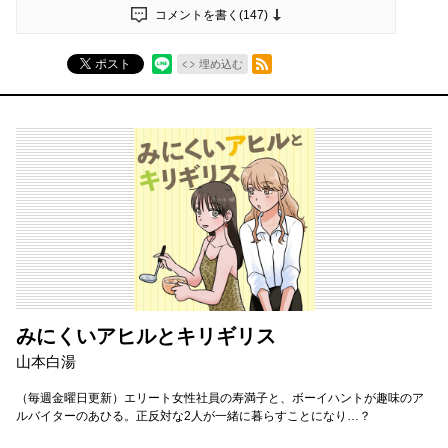
コメントを書く(
147
)
RSSフィード
ポスト
埋め込む
みにくいアヒルとキリギリス
山本白湯
（毎週金曜日更新）エリート女性社員の寿満子と、ボーイハントが趣味のア
ルバイターのあひる。正反対な2人が一緒に暮らすことになり…？