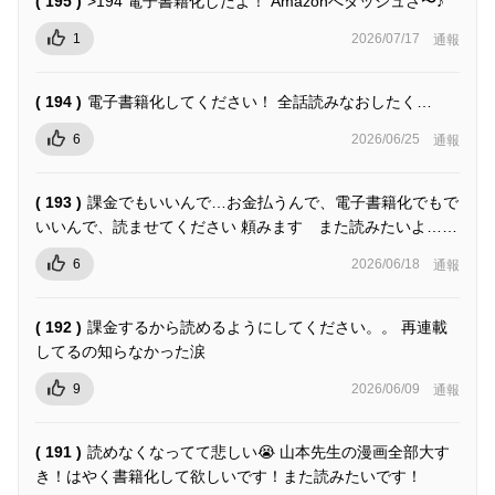
( 195 )
>194 電子書籍化したよ！ Amazonへダッシュさ〜♪
1
2026/07/17
通報
( 194 )
電子書籍化してください！ 全話読みなおしたく…
6
2026/06/25
通報
( 193 )
課金でもいいんで…お金払うんで、電子書籍化でもで
いいんで、読ませてください 頼みます また読みたいよ……
6
2026/06/18
通報
( 192 )
課金するから読めるようにしてください。。 再連載
してるの知らなかった涙
9
2026/06/09
通報
( 191 )
読めなくなってて悲しい😭 山本先生の漫画全部大す
き！はやく書籍化して欲しいです！また読みたいです！