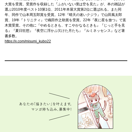
大賞を受賞。受賞作を収録した『ふがいない僕は空を見た』が、本の雑誌が
選ぶ2010年度ベスト10第1位、2011年本屋大賞第2位に選ばれる。また同
年、同作で山本周五郎賞を受賞。12年『晴天の迷いクジラ』で山田風太郎
賞、19年『トリニティ』で織田作之助賞を受賞。22年『夜に星を放つ』で直
木賞受賞。その他に『やめるときも、すこやかなるときも』『じっと手を見
る』『夏日狂想』『夜空に浮かぶ欠けた月たち』『ルミネッセンス』など著
書多数。
https://x.com/misumi_kubo22
あなたの「描きたい」を叶えます。 マンガ持ち込
み、募集中！