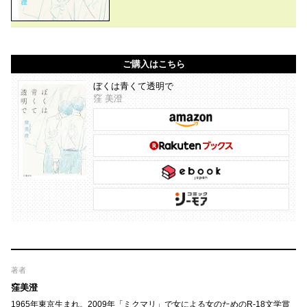
ご購入はこちら
ぼくは青くて透明で
窪 美澄
著者
窪美澄
1965年東京生まれ。2009年「ミクマリ」で女による女のためのR-18文学賞