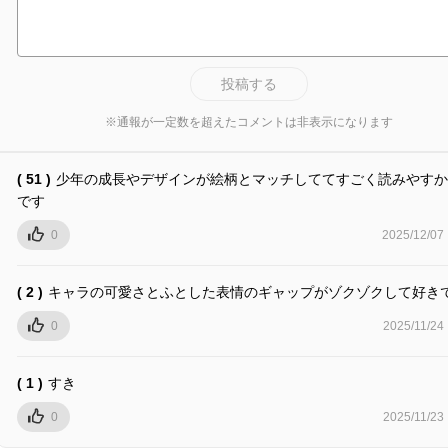
投稿する
※通報が一定数を超えたコメントは非表示になります
( 51 )
少年の成長やデザインが絵柄とマッチしててすごく読みやすか
です
0
2025/12/07
( 2 )
キャラの可愛さとふとした表情のギャップがゾクゾクして好き
0
2025/11/24
( 1 )
すき
0
2025/11/23