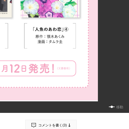
移動
コメントを書く(
3
)