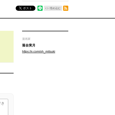
RSSフィード
ポスト
埋め込む
漫画家
落合実月
https://x.com/oh_mitsuki