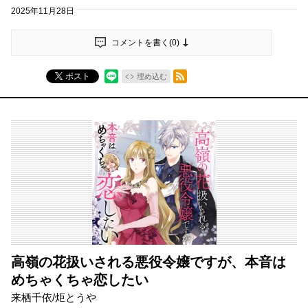
2025年11月28日
コメントを書く(
0
)
RSSフィード
ポスト
埋め込む
高嶺の花扱いされる悪役令嬢ですが、本音は
めちゃくちゃ恋したい
来栖千依/炬とうや