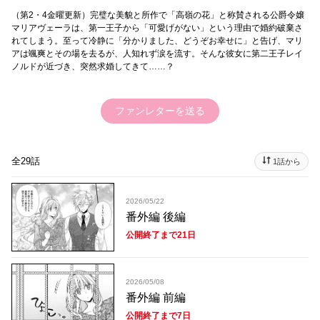
（第2・4金曜更新）完璧な美貌と所作で「高嶺の花」と称賛される公爵令嬢
マリアヴェーラは、第一王子から「可愛げがない」という理由で婚約破棄さ
れてしまう。至って冷静に「分かりました、どうぞお幸せに」と告げ、マリ
アは颯爽とその場を去るが、人知れず涙を流す。そんな彼女に第二王子レイ
ノルドが近づき、突然求婚してきて……？
ファンレターを送る
全29話
1話から
2026/05/22
番外編 後編
公開終了まで21日
2026/05/08
番外編 前編
公開終了まで7日