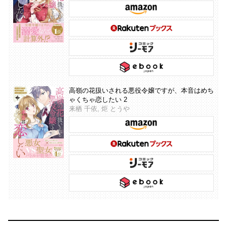
高嶺の花扱いされる悪役令嬢ですが、本音はめち
ゃくちゃ恋したい 2
来栖 千依, 炬 とうや