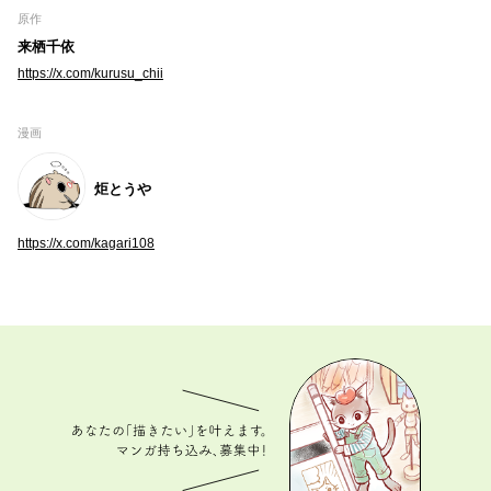
原作
来栖千依
https://x.com/kurusu_chii
漫画
炬とうや
https://x.com/kagari108
あなたの「描きたい」を叶えます。 マンガ持ち込
み、募集中！