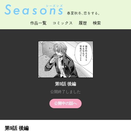
春夏秋冬、恋をする。
作品一覧
コミックス
履歴
検索
第9話 後編
公開終了しました
公開中の話へ
第9話 後編