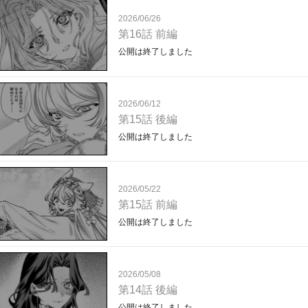
2026/06/26
第16話 前編
公開は終了しました
2026/06/12
第15話 後編
公開は終了しました
2026/05/22
第15話 前編
公開は終了しました
2026/05/08
第14話 後編
公開は終了しました