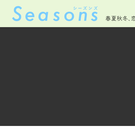
春夏秋冬、恋