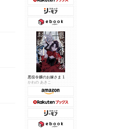
悪役令嬢のお嫁さま 1
かわの あきこ