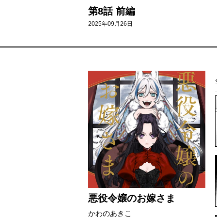
第8話 前編
2025年09月26日
悪役令嬢のお嫁さま
かわのあきこ