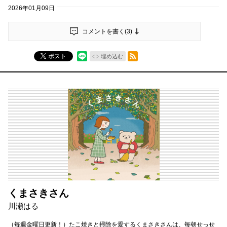
2026年01月09日
コメントを書く(
3
)
RSSフィード
ポスト
埋め込む
くまさきさん
川瀬はる
（毎週金曜日更新！）たこ焼きと掃除を愛するくまさきさんは、毎朝せっせ