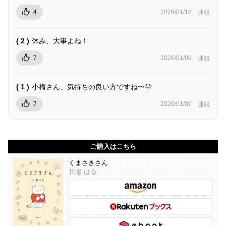
4
2026/01/16
通報
( 2 )
休み、大事よね！
7
2026/01/09
通報
( 1 )
小梅さん、気持ちの良い方ですね〜🩷
7
2026/01/09
通報
ご購入はこちら
くまさきさん
川瀬 はる