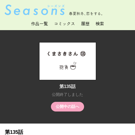
春夏秋冬、恋をする。
作品一覧
コミックス
履歴
検索
第135話
公開終了しました
公開中の話へ
第135話