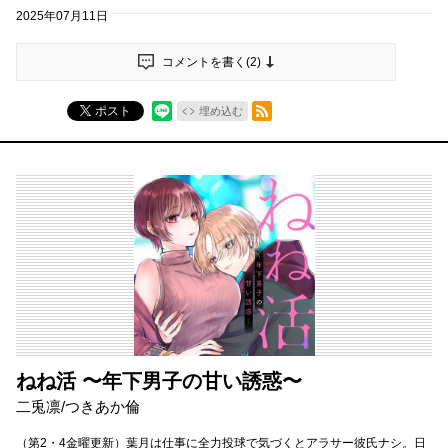
2025年07月11日
コメントを書く(
2
)
RSSフィード
ポスト
埋め込む
ねね活 〜年下男子の甘い誘惑〜
二兎凛/つきあか倫
（第2・4金曜更新）葉月は仕事に全力投球で気づくとアラサー彼氏ナシ。日