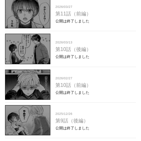
2026/03/27
第11話（前編）
公開は終了しました
2026/03/13
第10話（後編）
公開は終了しました
2026/02/27
第10話（前編）
公開は終了しました
2025/12/26
第9話（後編）
公開は終了しました