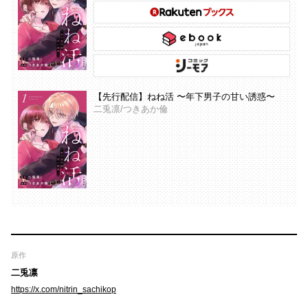
【先行配信】ねね活 〜年下男子の甘い誘惑〜
二兎凛/つきあか倫
原作
二兎凛
https://x.com/nitrin_sachikop