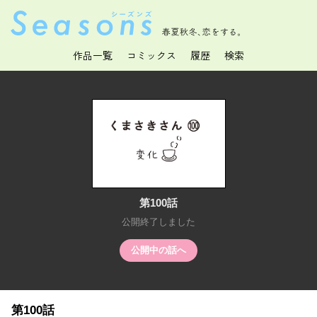
春夏秋冬、恋をする。
作品一覧
コミックス
履歴
検索
第100話
公開終了しました
公開中の話へ
第100話