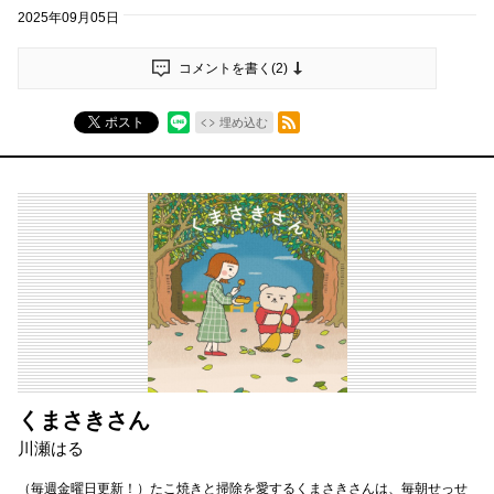
2025年09月05日
コメントを書く(
2
)
RSSフィード
ポスト
埋め込む
くまさきさん
川瀬はる
（毎週金曜日更新！）たこ焼きと掃除を愛するくまさきさんは、毎朝せっせ