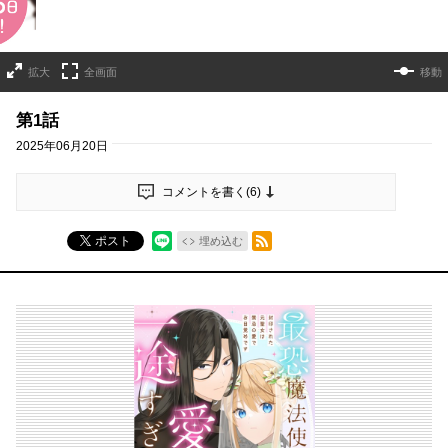
拡大
全画面
移動
第1話
2025年06月20日
コメントを書く(
6
)
RSSフィード
ポスト
埋め込む