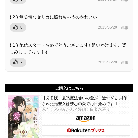
( 2 )
無防備なセリカに照れちゃうのかわいい
8
2025/06/20
通報
( 1 )
配信スタートおめでとうございます♪ 追いかけます、楽
しみにしております！
7
2025/06/20
通報
ご購入はこちら
【分冊版】最恐魔法使いの愛が一途すぎる 封印
された元聖女は禁忌の愛でお目覚めです 1
原作：来須みかん／漫画：白良木羅々