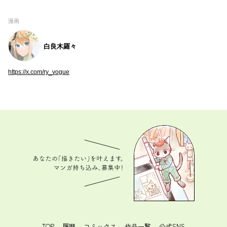
漫画
白良木羅々
https://x.com/ry_vogue
あなたの「描きたい」を叶えます。 マンガ持ち込
み、募集中！
TOP
履歴
コミックス
作品一覧
公式SNS