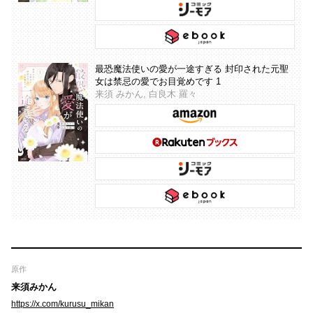
最恐魔法使いの愛が一途すぎる 封印された元聖
女は禁忌の愛でお目覚めです 1
来須 みかん, 白良木 羅々
原作
来須みかん
https://x.com/kurusu_mikan