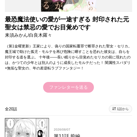
最恐魔法使いの愛が一途すぎる 封印された元
聖女は禁忌の愛でお目覚めです
来須みかん/白良木羅々
（第1金曜更新）王家により、偽りの国家転覆罪で断罪された聖女・セリカ。
魔王城で助けた孤児・モルテを再び危険に晒すことを恐れた彼女は、自らを
封印する道を選ぶ。 十年後――長い眠りから目覚めたセリカの前に現れたの
は、かつての少年とは別人のように成長したモルテだった！ 闇属性スパダリ
×無垢な聖女の、年の差逆転ラブファンタジー！
ファンレターを送る
全20話
1話から
2026/08/07
第11話 前編