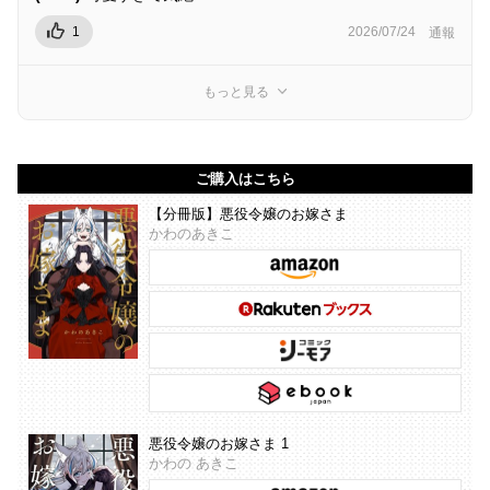
1
2026/07/24
通報
もっと見る
ご購入はこちら
【分冊版】悪役令嬢のお嫁さま
かわのあきこ
悪役令嬢のお嫁さま 1
かわの あきこ