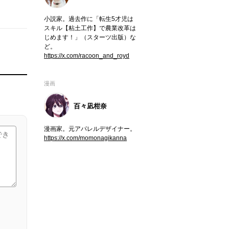
小説家。過去作に「転生5才児は
スキル【粘土工作】で農業改革は
じめます！」（スターツ出版）な
ど。
https://x.com/racoon_and_royd
漫画
百々凪柑奈
漫画家。元アパレルデザイナー。
https://x.com/momonagikanna