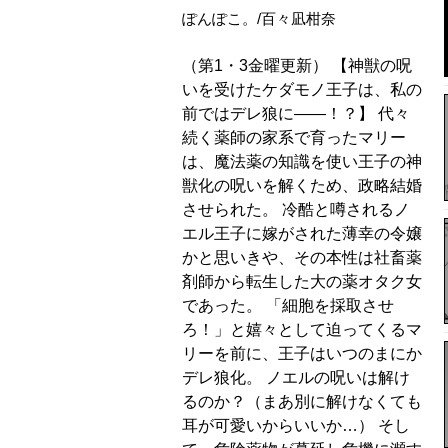
ぽんぽこ。/百々凪柑奈
（第1・3金曜更新） 【神獣の呪
いを受けたケダモノ王子は、私の
前ではデレ狼に――！？】 代々
続く薬師の家系で育ったマリー
は、魔法薬の知識を使い王子の神
獣化の呪いを解くため、政略結婚
させられた。 冷酷と噂されるノ
エル王子に嫁がされた薄幸の令嬢
かと思いきや、その本性は社畜薬
剤師から転生した大の薬オタク女
であった。 「細胞を採取させ
ろ！」と嬉々として迫ってくるマ
リーを前に、王子はいつのまにか
デレ狼化。 ノエルの呪いは解け
るのか？（まあ別に解けなくても
耳が可愛いからいいか…） そし