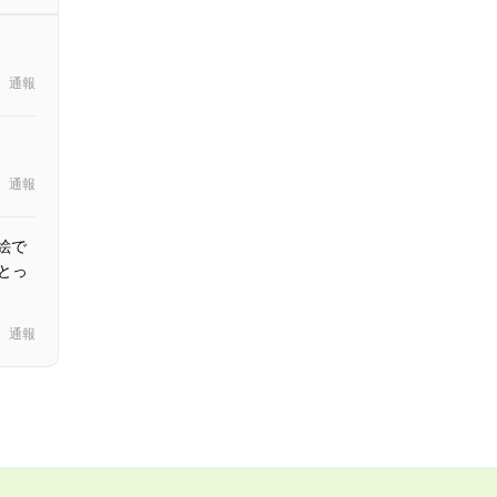
通報
通報
絵で
とっ
通報