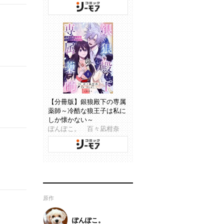
【分冊版】銀狼殿下の専属
薬師～冷酷な狼王子は私に
しか懐かない～
ぽんぽこ。 百々凪柑奈
原作
ぽんぽこ。