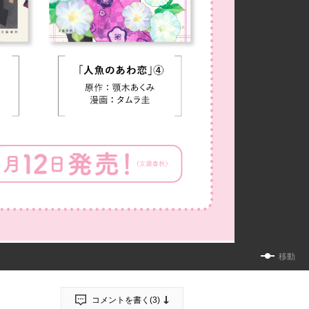
移動
コメントを書く(
3
)