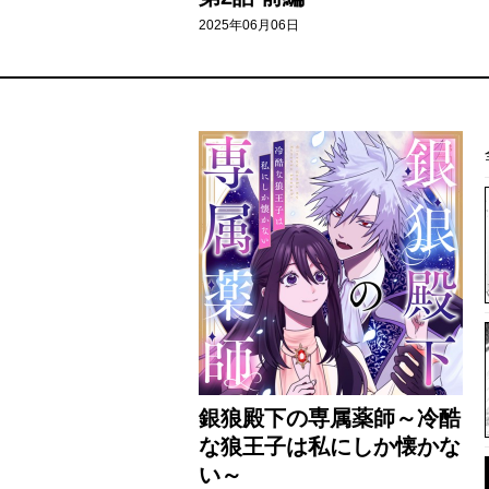
2025年06月06日
銀狼殿下の専属薬師～冷酷
な狼王子は私にしか懐かな
い～