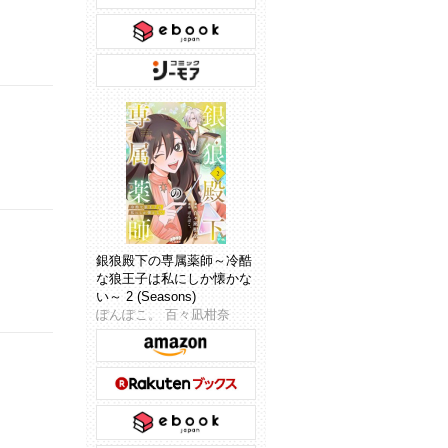
銀狼殿下の専属薬師～冷酷
な狼王子は私にしか懐かな
い～ 2 (Seasons)
ぽんぽこ。 百々凪柑奈