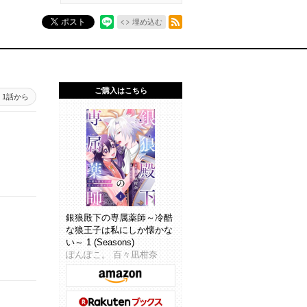
RSSフィード
ポスト
埋め込む
ご購入はこちら
1話から
銀狼殿下の専属薬師～冷酷
な狼王子は私にしか懐かな
い～ 1 (Seasons)
ぽんぽこ。 百々凪柑奈