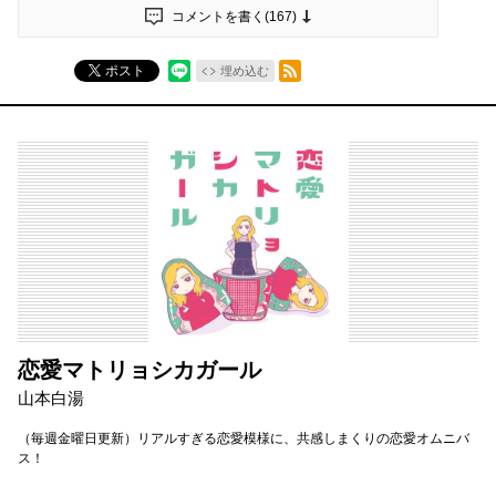
コメントを書く(
167
)
RSSフィード
ポスト
埋め込む
恋愛マトリョシカガール
山本白湯
（毎週金曜日更新）リアルすぎる恋愛模様に、共感しまくりの恋愛オムニバ
ス！