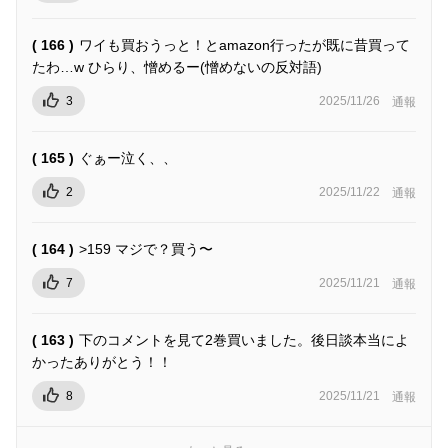
( 166 )
ワイも買おうっと！とamazon行ったが既に昔買って
たわ…w ひらり、憎めるー(憎めないの反対語)
3
2025/11/26
通報
( 165 )
ぐぁー泣く、、
2
2025/11/22
通報
( 164 )
>159 マジで？買う〜
7
2025/11/21
通報
( 163 )
下のコメントを見て2巻買いました。後日談本当によ
かったありがとう！！
8
2025/11/21
通報