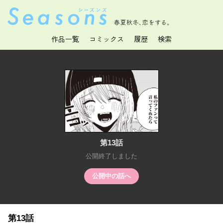
春夏秋冬、恋をする。
作品一覧
コミックス
履歴
検索
第13話
公開終了しました
公開中の話へ
第13話