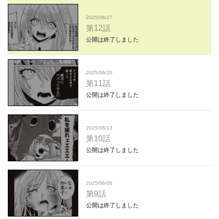
2025/06/27
第12話
公開は終了しました
2025/06/20
第11話
公開は終了しました
2025/06/13
第10話
公開は終了しました
2025/06/06
第9話
公開は終了しました