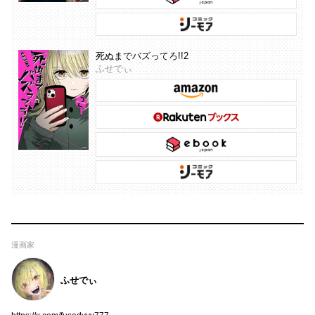
死ぬまでバズってろ!!2
ふせでぃ
漫画家
ふせでぃ