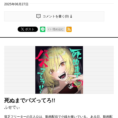
2025年06月27日
コメントを書く(
0
)
RSSフィード
ポスト
埋め込む
死ぬまでバズってろ!!
ふせでぃ
貧乏フリーターの主人公は、動画配信で小銭を稼いでいる。 ある日、動画配