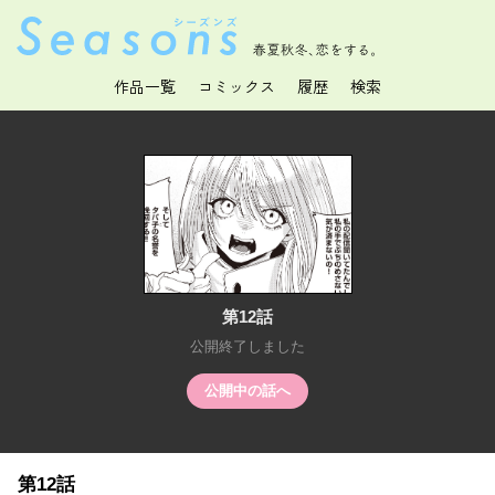
春夏秋冬、恋をする。
作品一覧
コミックス
履歴
検索
第12話
公開終了しました
公開中の話へ
第12話