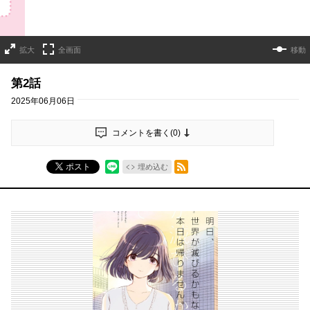
拡大
全画面
移動
第2話
2025年06月06日
コメントを書く(
0
)
RSSフィード
ポスト
埋め込む