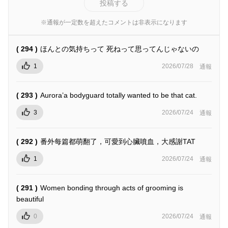
投稿する
※通報が一定数を超えたコメントは非表示になります
( 294 )
ほんとの気持ちって 死ねって思ってんじゃないの
1
2026/07/28
通報
( 293 )
Aurora’a bodyguard totally wanted to be that cat.
3
2026/07/24
通報
( 292 )
番外每篇都萌翻了，可愛到心臟噴血，大感謝TAT
1
2026/07/24
通報
( 291 )
Women bonding through acts of grooming is
beautiful
0
2026/07/24
通報