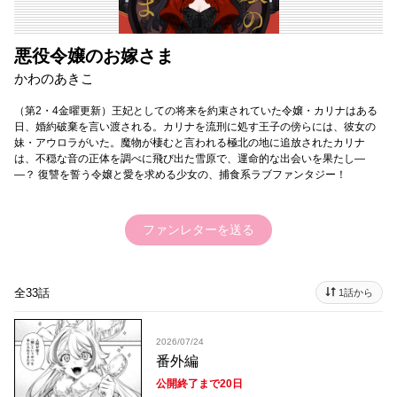
悪役令嬢のお嫁さま
かわのあきこ
（第2・4金曜更新）王妃としての将来を約束されていた令嬢・カリナはある
日、婚約破棄を言い渡される。カリナを流刑に処す王子の傍らには、彼女の
妹・アウロラがいた。魔物が棲むと言われる極北の地に追放されたカリナ
は、不穏な音の正体を調べに飛び出た雪原で、運命的な出会いを果たし―
―？ 復讐を誓う令嬢と愛を求める少女の、捕食系ラブファンタジー！
ファンレターを送る
全33話
1話から
2026/07/24
番外編
公開終了まで20日