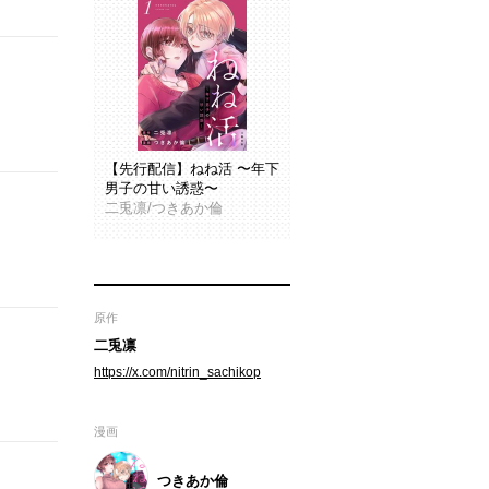
【先行配信】ねね活 〜年下
男子の甘い誘惑〜
二兎凛/つきあか倫
原作
二兎凛
https://x.com/nitrin_sachikop
漫画
つきあか倫