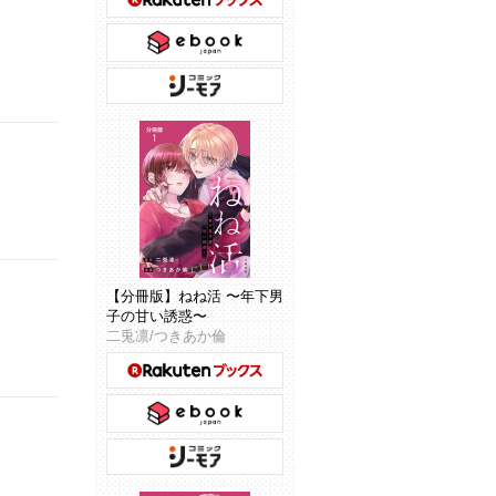
【分冊版】ねね活 〜年下男
子の甘い誘惑〜
二兎凛/つきあか倫