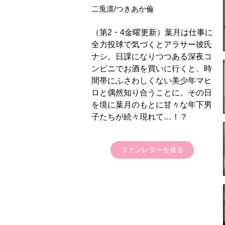
二兎凛/つきあか倫
（第2・4金曜更新）葉月は仕事に
全力投球で気づくとアラサー彼氏
ナシ。日課になりつつある深夜コ
ンビニでお酒を買いに行くと、時
間帯にふさわしくない美少年マヒ
ロと偶然知り合うことに。その日
を境に葉月のもとに甘々な年下男
子たちが続々現れて…！？
ファンレターを送る