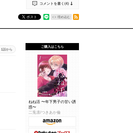
コメントを書く(
4
)
RSSフィード
ポスト
埋め込む
ご購入はこちら
1話から
ねね活 〜年下男子の甘い誘
惑〜
二兎凛/つきあか倫