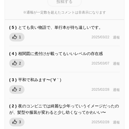
投稿する
※通報が一定数を超えたコメントは非表示になります
( 5 )
とても良い物語で、単行本が待ち遠しいです。
1
2025/03/22
通報
( 4 )
相関図に煮付けが載ってもいいレベルの存在感
2
2025/03/07
通報
( 3 )
平和で和みます〜(´∀｀)
2
2025/02/28
通報
( 2 )
夜のコンビニでは綺麗な少年っていうイメージだったの
が、髪型や服装が変わると少し幼くなってかわいい〜
3
2025/02/28
通報