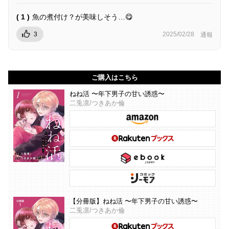
( 1 )
魚の煮付け？が美味しそう…😋
3
2025/02/28
通報
ご購入はこちら
ねね活 〜年下男子の甘い誘惑〜
二兎凛/つきあか倫
【分冊版】ねね活 〜年下男子の甘い誘惑〜
二兎凛/つきあか倫