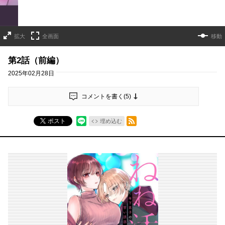
拡大
全画面
移動
第2話（前編）
2025年02月28日
コメントを書く(
5
)
RSSフィード
ポスト
埋め込む