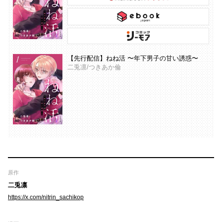
【先行配信】ねね活 〜年下男子の甘い誘惑〜
二兎凛/つきあか倫
原作
二兎凛
https://x.com/nitrin_sachikop