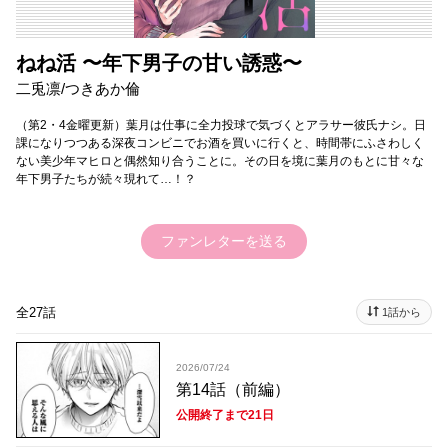
ねね活 〜年下男子の甘い誘惑〜
二兎凛/つきあか倫
（第2・4金曜更新）葉月は仕事に全力投球で気づくとアラサー彼氏ナシ。日
課になりつつある深夜コンビニでお酒を買いに行くと、時間帯にふさわしく
ない美少年マヒロと偶然知り合うことに。その日を境に葉月のもとに甘々な
年下男子たちが続々現れて…！？
ファンレターを送る
全27話
1話から
2026/07/24
第14話（前編）
公開終了まで21日