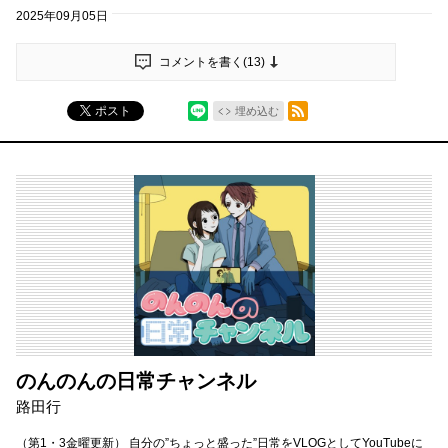
2025年09月05日
コメントを書く(
13
)
シェア
RSSフィード
ポスト
埋め込む
のんのんの日常チャンネル
路田行
（第1・3金曜更新） 自分の”ちょっと盛った”日常をVLOGとしてYouTubeに