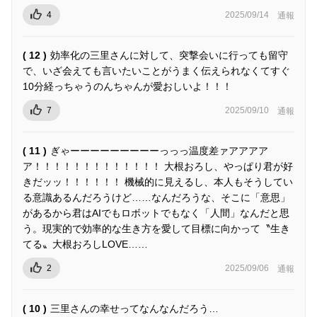
4
2025/09/14
通報
( 12 )
効率化の三里さんに対して、突撃会いに行っても留守
で、いざ会えても言いたいことがうまく伝えられなくてすぐ
10分経っちゃうのんちゃんが愛おしいよ！！！
7
2025/09/10
通報
( 11 )
ぎゃーーーーーーーーーっっっ温度差ァアアアア
ア！！！！！！！！！！！！！ 大根おろし、やっぱり君が好
きだッッ！！！！！！ 機械的に見えるし、本人もそうしてい
る意識あるんだろうけど……なんだろうな、そこに「意思」
があるから君はAIでもロボットでもなく「人間」なんだと思
う。現実的で効率的な生き方を愛して目標に向かって〝生き
てる〟大根おろしLOVE……
2
2025/09/06
通報
( 10 )
三里さんの幸せってなんなんだろう…