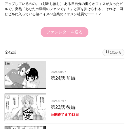
アップしているのの。（顔出し無し） ある日自分の働くオフィスが入ったビ
ルで、突然「あなたの動画のファンです！」と声を掛けられる。 それは、同
じビルに入っている超ハイスぺ企業のイケメン社員でーー！？
ファンレターを送る
全42話
1話から
2026/08/07
第24話 前編
2026/07/17
第23話 後編
公開終了まで12日