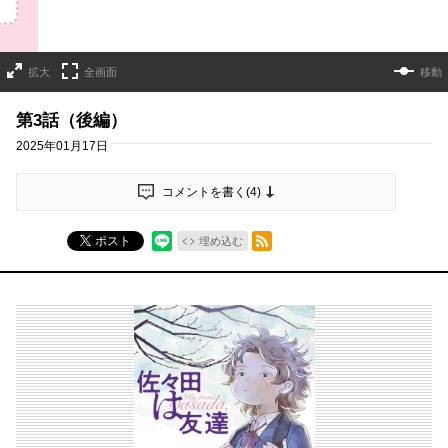
拡大
全画面
移動
第3話（後編）
2025年01月17日
コメントを書く(
4
)
RSSフィード
ポスト
埋め込む