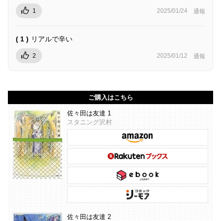
1
2025/01/24
通報
( 1 )
リアルで辛い
2
2025/01/12
通報
ご購入はこちら
佐々田は友達 1
スタニング沢村
佐々田は友達 2