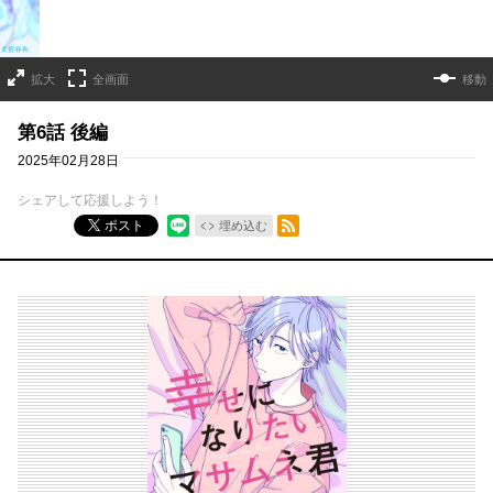
拡大
全画面
移動
第6話 後編
2025年02月28日
シェアして応援しよう！
RSSフィード
ポスト
埋め込む