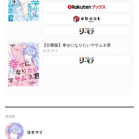
【分冊版】幸せになりたいマサムネ君
ヨネマイ
漫画家
ヨネマイ