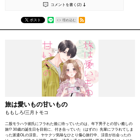
コメントを書く(
2
)
RSSフィード
ポスト
埋め込む
旅は愛いもの甘いもの
ももしろ/三月トモコ
二股モラハラ彼氏にフラれた後に待っていたのは、年下男子との甘い癒しの
旅!? 30歳の誕生日を目前に、付き合っていた（はずの）先輩にフラれてしま
った派遣OLの涼音。 ヤケクソ気味なひとり傷心旅行中、涼音が出会ったの