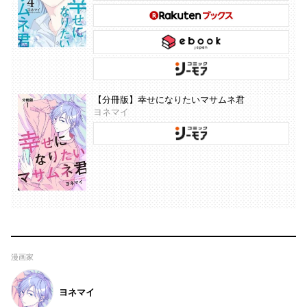
【分冊版】幸せになりたいマサムネ君
ヨネマイ
漫画家
ヨネマイ