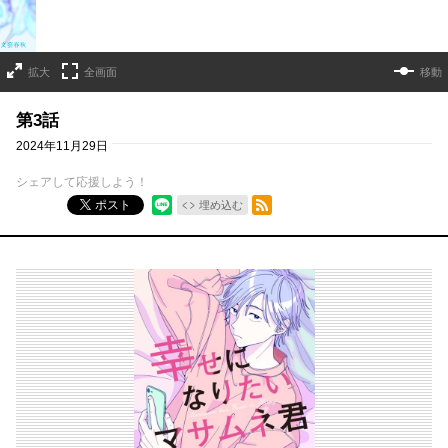
拡大
全画面
移動
第3話
2024年11月29日
シェアして応援しよう！
RSSフィード
ポスト
埋め込む