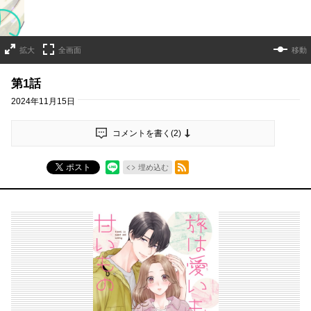
拡大
全画面
移動
第1話
2024年11月15日
コメントを書く(
2
)
RSSフィード
ポスト
埋め込む