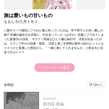
旅は愛いもの甘いもの
ももしろ/三月トモコ
二股モラハラ彼氏にフラれた後に待っていたのは、年下男子との甘い癒しの
旅!? 30歳の誕生日を目前に、付き合っていた（はずの）先輩にフラれてしま
った派遣OLの涼音。 ヤケクソ気味なひとり傷心旅行中、涼音が出会ったの
は、スランプ中の小説家・悠臣。 涼音と過ごす時間が新作小説のヒントにな
りそうだと直感した悠臣から、「一緒に旅してくれませんか」と頼まれた涼
音ですがーー？
ファンレターを送る
全45話
1話から
2026/02/20
第30話 後編