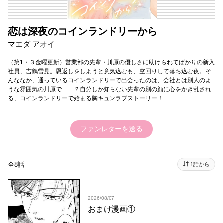
恋は深夜のコインランドリーから
マエダ アオイ
（第1・３金曜更新）営業部の先輩・川原の優しさに助けられてばかりの新入
社員、吉鶴雪見。恩返しをしようと意気込むも、空回りして落ち込む夜。そ
んななか、通っているコインランドリーで出会ったのは、会社とは別人のよ
うな雰囲気の川原で……？自分しか知らない先輩の別の顔に心をかき乱され
る、コインランドリーで始まる胸キュンラブストーリー！
ファンレターを送る
全8話
1話から
2026/08/07
おまけ漫画①