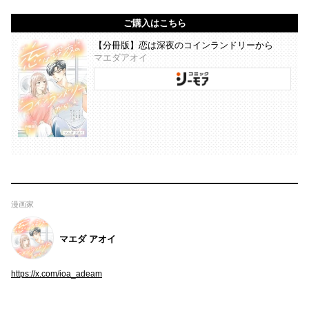
ご購入はこちら
【分冊版】恋は深夜のコインランドリーから
マエダアオイ
漫画家
マエダ アオイ
https://x.com/ioa_adeam