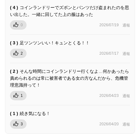
( 4 )
コインランドリーでズボンとパンツだけ盗まれたのを思
い出した。一緒に回してた上の服はあった
0
2026/07/19
通報
( 3 )
足ツンツンいい！キュンとくる！！
2
2026/07/17
通報
( 2 )
そんな時間にコインランドリー行くなよ…何かあったら
責められるのは常に被害者である女の方なんだから、危機管
理意識持って！
1
2026/04/23
通報
( 1 )
続き気になる！
3
2026/04/20
通報