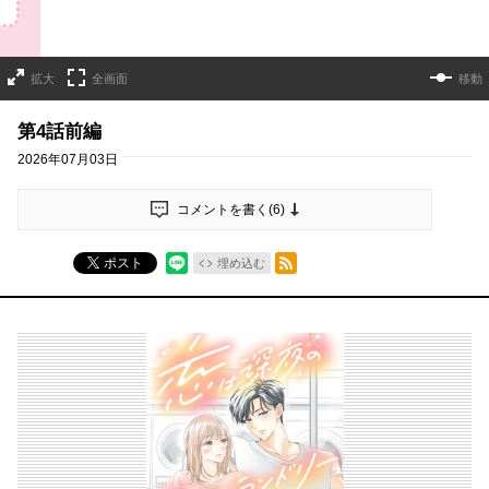
拡大
全画面
移動
第4話前編
2026年07月03日
コメントを書く(
6
)
RSSフィード
ポスト
埋め込む