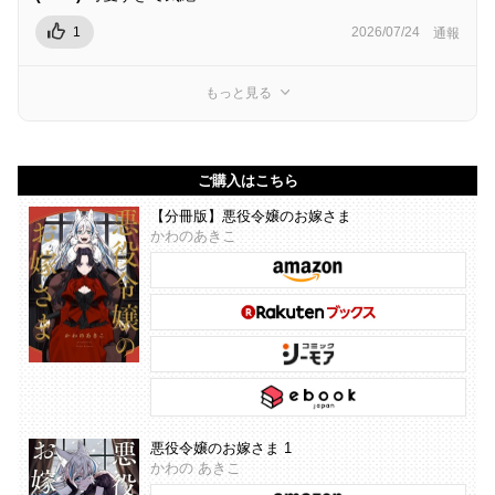
1
2026/07/24
通報
もっと見る
ご購入はこちら
【分冊版】悪役令嬢のお嫁さま
かわのあきこ
悪役令嬢のお嫁さま 1
かわの あきこ