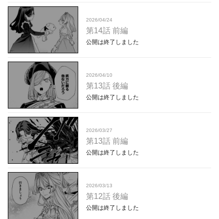
2026/04/24
第14話 前編
公開は終了しました
2026/04/10
第13話 後編
公開は終了しました
2026/03/27
第13話 前編
公開は終了しました
2026/03/13
第12話 後編
公開は終了しました