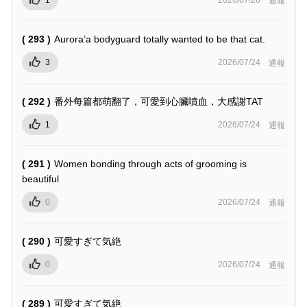
通報
( 293 )
Aurora’a bodyguard totally wanted to be that cat.
3
2026/07/24
通報
( 292 )
番外每篇都萌翻了，可愛到心臟噴血，大感謝TAT
1
2026/07/24
通報
( 291 )
Women bonding through acts of grooming is
beautiful
0
2026/07/24
通報
( 290 )
可愛すぎて気絶
0
2026/07/24
通報
( 289 )
可愛すぎて気絶