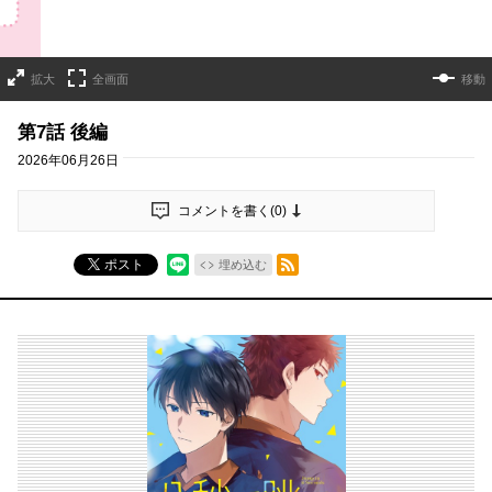
拡大
全画面
移動
第7話 後編
2026年06月26日
コメントを書く(
0
)
RSSフィード
ポスト
埋め込む