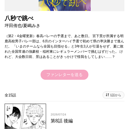
八秒で跳べ
坪田侑也/夏嶋みき
（第2・4金曜更新）春高バレーの予選まで、あと数日。 宮下景が所属する明
鹿高校男子バレー部は、6月のインターハイ予選で初めて県の準決勝まで進ん
だ。 「いまのチームなら全国も目指せる」と3年生3人が引退をせず、夏に敗
れた全国常連の強豪校・稲村東にレギュラーメンバーで挑むはずだった。 け
れど、大会数日前、景はあることがきっかけで怪我をしてしまい……？
ファンレターを送る
全15話
1話から
2026/07/24
第8話 後編