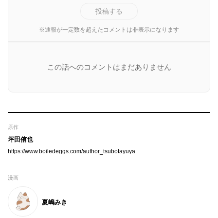
投稿する
※通報が一定数を超えたコメントは非表示になります
この話へのコメントはまだありません
原作
坪田侑也
https://www.boiledeggs.com/author_tsubotayuya
漫画
夏嶋みき