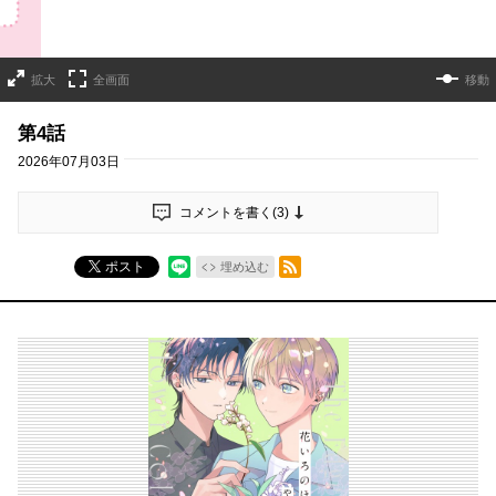
拡大
全画面
移動
第4話
2026年07月03日
コメントを書く(
3
)
RSSフィード
ポスト
埋め込む