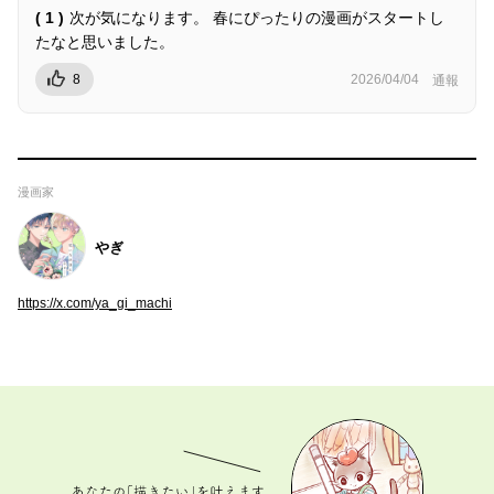
( 1 )
次が気になります。 春にぴったりの漫画がスタートし
たなと思いました。
8
2026/04/04
通報
漫画家
やぎ
https://x.com/ya_gi_machi
あなたの「描きたい」を叶えます。 マンガ持ち込
み、募集中！