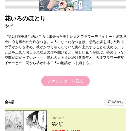
花いろのほとり
やぎ
（第1金曜更新）幼いころに出会った美しい天才フラワーデザイナー・連堂理
央に心を奪われた畔なつき。大人になったなつきは、忽然と姿を消した理央
の手がかりを求め、彼がかつて暮らしていた街へ上京することを決める。ふ
と足を止めたおしゃれな店の扉を開けると、珍しい花々が並ぶ、夢のような
空間が広がっていた――。憧れの人を追い続ける青年と、天才フラワーデザ
イナーとの、花から紡がれる二人の物語がいま始まる。
ファンレターを送る
全4話
1話から
2026/07/03
第4話