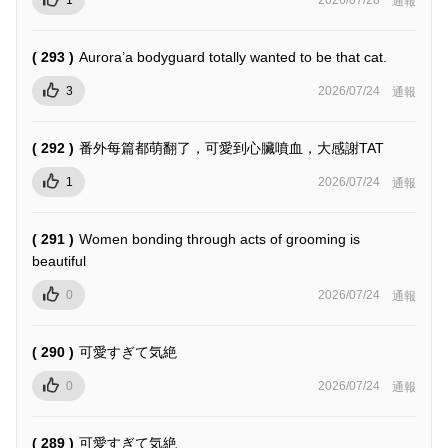
通報
( 293 )
Aurora’a bodyguard totally wanted to be that cat.
3
2026/07/24
通報
( 292 )
番外每篇都萌翻了，可愛到心臟噴血，大感謝TAT
1
2026/07/24
通報
( 291 )
Women bonding through acts of grooming is
beautiful
0
2026/07/24
通報
( 290 )
可愛すぎて気絶
0
2026/07/24
通報
( 289 )
可愛すぎて気絶