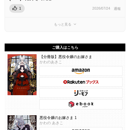
1
2026/07/24
通報
もっと見る
ご購入はこちら
【分冊版】悪役令嬢のお嫁さま
かわのあきこ
悪役令嬢のお嫁さま 1
かわの あきこ