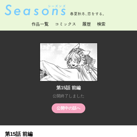
春夏秋冬、恋をする。
作品一覧
コミックス
履歴
検索
第15話 前編
公開終了しました
公開中の話へ
第15話 前編