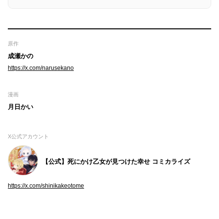
原作
成瀬かの
https://x.com/narusekano
漫画
月日かい
X公式アカウント
【公式】死にかけ乙女が見つけた幸せ コミカライズ
https://x.com/shinikakeotome