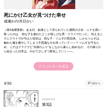
死にかけ乙女が見つけた幸せ
成瀬かの/月日かい
（第4金曜更新） ある日、奴隷として売られていた瀕死の少女・ニナを買い
取ったのは、 幼な子を連れたどこか怪しげな男・クライヴだった。 怯えるニ
ナにクライヴが与えた役目は、幼な子・ツムギの世話係。 しかもツムギは、
触れた傷を癒やしてしまう不思議な力を持っていて―—？ ツムギを守るた
め、ニナはクライヴと“夫婦のふり”をしながら暮らし始めるが、 その偽りか
ら始まった日常は、やがて少しずつ変化していく――。
ファンレターを送る
全3話
1話から
2026/07/24
第3話