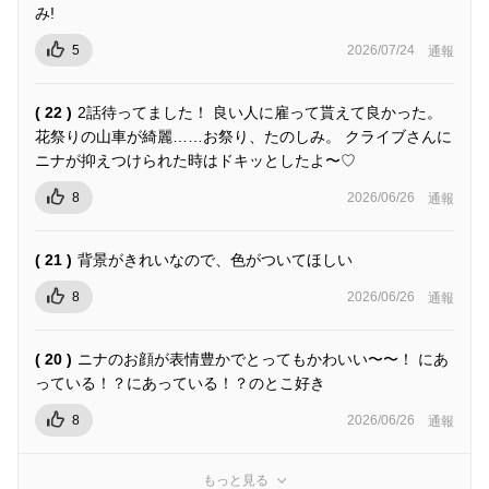
み!
5
2026/07/24
通報
( 22 )
2話待ってました！ 良い人に雇って貰えて良かった。
花祭りの山車が綺麗……お祭り、たのしみ。 クライブさんに
ニナが抑えつけられた時はドキッとしたよ〜♡
8
2026/06/26
通報
( 21 )
背景がきれいなので、色がついてほしい
8
2026/06/26
通報
( 20 )
ニナのお顔が表情豊かでとってもかわいい〜〜！ にあ
っている！？にあっている！？のとこ好き
8
2026/06/26
通報
もっと見る