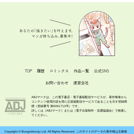
あなたの「描きたい」を叶えます。 マンガ持ち込
み、募集中！
TOP
履歴
コミックス
作品一覧
公式SNS
お問い合わせ
運営会社
ABJマークは、この電子書店・電子書籍配信サービスが、著作権者から
コンテンツ使用許諾を得た正規版配信サービスであることを示す登録商
標（登録番号 第6091713号）です。
詳しくは［ABJマーク］または［電子出版制作・流通協議会］で検索し
てください。
Copyright ©
Bungeishunju Ltd.
All Rights Reserved. このサイトのデータの著作権は文藝春