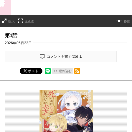
拡大
全画面
移動
第1話
2026年05月22日
コメントを書く(
25
)
RSSフィード
ポスト
埋め込む