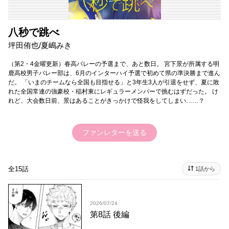
八秒で跳べ
坪田侑也/夏嶋みき
（第2・4金曜更新）春高バレーの予選まで、あと数日。 宮下景が所属する明
鹿高校男子バレー部は、6月のインターハイ予選で初めて県の準決勝まで進ん
だ。 「いまのチームなら全国も目指せる」と3年生3人が引退をせず、夏に敗
れた全国常連の強豪校・稲村東にレギュラーメンバーで挑むはずだった。 け
れど、大会数日前、景はあることがきっかけで怪我をしてしまい……？
ファンレターを送る
全15話
1話から
2026/07/24
第8話 後編