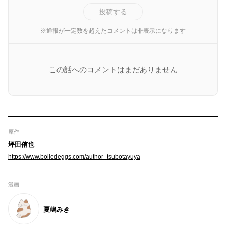
投稿する
※通報が一定数を超えたコメントは非表示になります
この話へのコメントはまだありません
原作
坪田侑也
https://www.boiledeggs.com/author_tsubotayuya
漫画
夏嶋みき