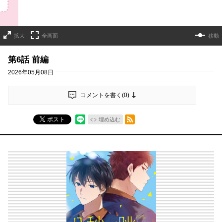
拡大
全画面
移動
第6話 前編
2026年05月08日
コメントを書く(
0
)
RSSフィード
ポスト
埋め込む