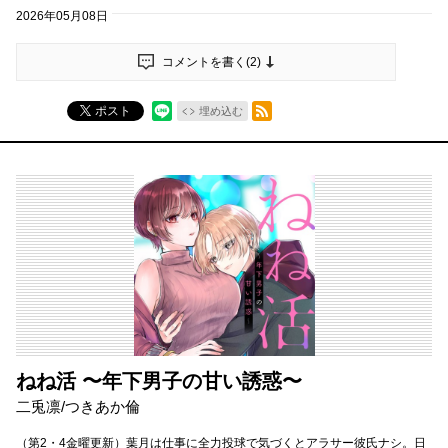
2026年05月08日
コメントを書く(
2
)
RSSフィード
ポスト
埋め込む
ねね活 〜年下男子の甘い誘惑〜
二兎凛/つきあか倫
（第2・4金曜更新）葉月は仕事に全力投球で気づくとアラサー彼氏ナシ。日