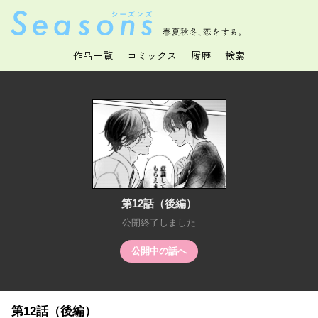
春夏秋冬、恋をする。
作品一覧
コミックス
履歴
検索
第12話（後編）
公開終了しました
公開中の話へ
第12話（後編）