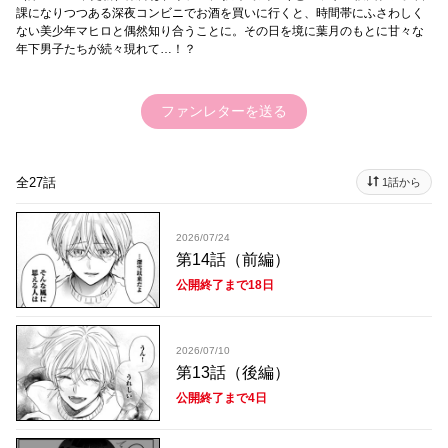
課になりつつある深夜コンビニでお酒を買いに行くと、時間帯にふさわしく
ない美少年マヒロと偶然知り合うことに。その日を境に葉月のもとに甘々な
年下男子たちが続々現れて…！？
ファンレターを送る
全27話
1話から
2026/07/24
第14話（前編）
公開終了まで18日
2026/07/10
第13話（後編）
公開終了まで4日