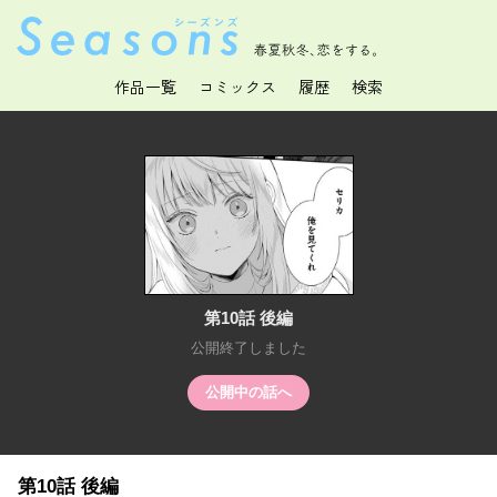
春夏秋冬、恋をする。
作品一覧
コミックス
履歴
検索
第10話 後編
公開終了しました
公開中の話へ
第10話 後編