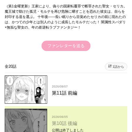
（第1金曜更新）王家により、偽りの国家転覆罪で断罪された聖女・セリカ。
魔王城で助けた孤児・モルテを再び危険に晒すことを恐れた彼女は、自らを
封印する道を選ぶ。 十年後――長い眠りから目覚めたセリカの前に現れたの
は、かつての少年とは別人のように成長したモルテだった！ 闇属性スパダリ
×無垢な聖女の、年の差逆転ラブファンタジー！
ファンレターを送る
全20話
1話から
2026/08/07
第11話 前編
2026/06/05
第10話 後編
公開は終了しました