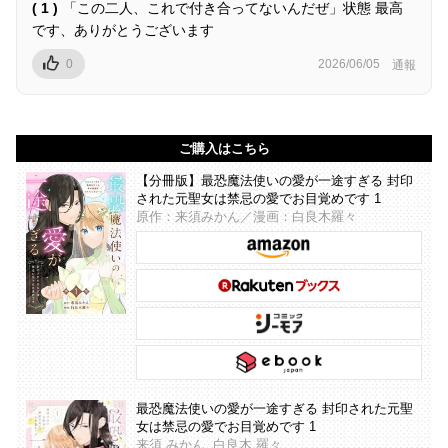
( 1 )
「この二人、これで付き合ってないんだぜ」状態 最高
です、ありがとうございます
0
2026/06/05
通報
ご購入はこちら
【分冊版】最恐魔法使いの愛が一途すぎる 封印
された元聖女は禁忌の愛でお目覚めです 1
原作：来須みかん／漫画：白良木羅々
最恐魔法使いの愛が一途すぎる 封印された元聖
女は禁忌の愛でお目覚めです 1
来須 みかん, 白良木 羅々