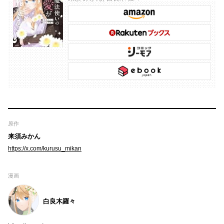
原作
来須みかん
https://x.com/kurusu_mikan
漫画
白良木羅々