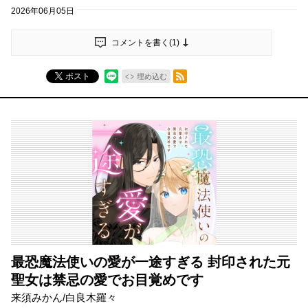
2026年06月05日
コメントを書く(
1
)
RSSフィード
ポスト
埋め込む
最恐魔法使いの愛が一途すぎる 封印された元
聖女は禁忌の愛でお目覚めです
来須みかん/白良木羅々