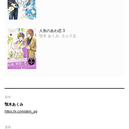
人魚のあわ恋 3
顎木 あくみ, タムラ圭
原作
顎木あくみ
https://x.com/akm_ag
漫画