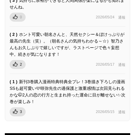
( 3 )
気持ちに余裕ができると人間関係が楽になるかも知れま
せんね。
0
2026/05/24
通報
( 2 )
ホント可愛い朝名さんと、天然セクシー＆ぼけっぷりが
最高の先生（笑）。（朝名さんの気持ちわかる～☆）智乃さ
んもお久しぶりで嬉しいですが、ラストページで色々妄想
中。続きが気になります！
2
2026/05/17
通報
( 1 )
新刊3巻購入漫画特典特典全プレ！3巻描き下ろしの漫画
SSも超可愛い🩷咲弥先生の過保護と激重感情は次回見られる
かな🤭2人の恋の行方と生まれ持った運命に目が離せない✨次
巻が楽しみ！
3
2026/05/15
通報