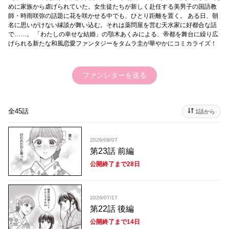
めに家族から虐げられていた。女生徒たちが新しく赴任する美男子の国語教
師・時雨咲弥の話題に花を咲かせる中でも、ひとり距離を置く。 ある日、朝
名に思いがけない縁談が舞い込む。それは薬問屋を営む天水家に好都合な話
で……。 「わたしの幸せな結婚」の顎木あくみによる、帝都を舞台に繰り広
げられる新たな和風恋愛ファンタジーをタムラ圭が華やかにコミカライズ！
ファンレターを送る
全45話
1話から
2026/08/07
第23話 前編
公開終了まで28日
2026/07/17
第22話 後編
公開終了まで14日