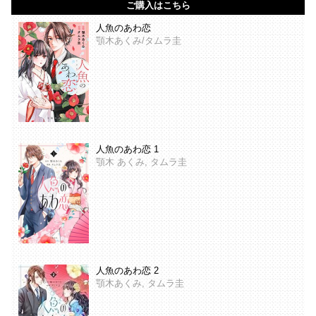
ご購入はこちら
人魚のあわ恋
顎木あくみ/タムラ圭
人魚のあわ恋 1
顎木 あくみ, タムラ圭
人魚のあわ恋 2
顎木あくみ, タムラ圭