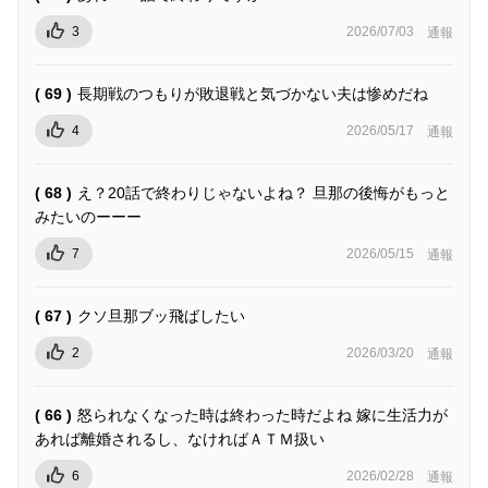
3
2026/07/03
通報
( 69 )
長期戦のつもりが敗退戦と気づかない夫は惨めだね
4
2026/05/17
通報
( 68 )
え？20話で終わりじゃないよね？ 旦那の後悔がもっと
みたいのーーー
7
2026/05/15
通報
( 67 )
クソ旦那ブッ飛ばしたい
2
2026/03/20
通報
( 66 )
怒られなくなった時は終わった時だよね 嫁に生活力が
あれば離婚されるし、なければＡＴＭ扱い
6
2026/02/28
通報