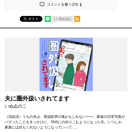
コメントを書く(
23
)
RSSフィード
ポスト
埋め込む
夫に圏外扱いされてます
いぬゐのこ
（完結済）うちの夫は、承認欲求の塊かもしれないーー。家族の日常写真が
バズったことをきっかけに、SNSにのめりこむようになった夫。いつしか、
家族には目もくれないようになっていって…。