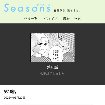
春夏秋冬、恋をする。
作品一覧
コミックス
履歴
検索
第18話
公開終了しました
第18話
2026年03月20日