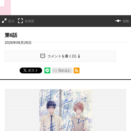
拡大
全画面
移動
第6話
2026年06月26日
コメントを書く(
1
)
RSSフィード
ポスト
埋め込む