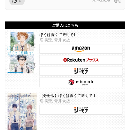
0
2026/06/26
通報
ご購入はこちら
ぼくは青くて透明で1
窪 美澄, 青井 ぬゐ
【分冊版】ぼくは青くて透明で 1
窪 美澄, 青井 ぬゐ