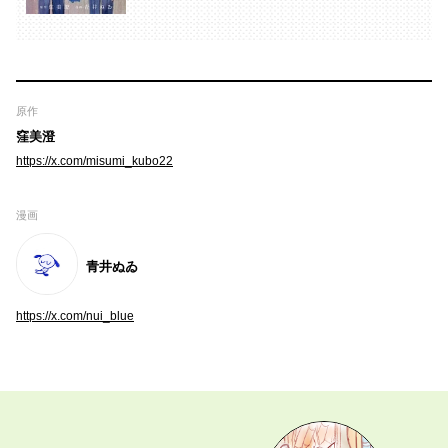
原作
窪美澄
https://x.com/misumi_kubo22
漫画
青井ぬゐ
https://x.com/nui_blue