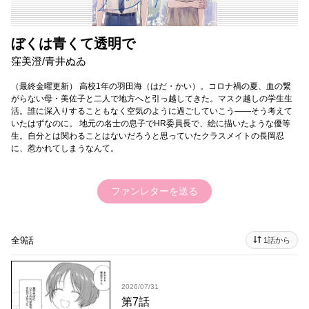
ぼくは青くて透明で
窪美澄/青井ぬゐ
（最終金曜更新） 高校1年の羽田海（はだ・かい）。コロナ禍の夏、血の繋
がらない母・美佐子と二人で地方へと引っ越してきた。マスク越しの学生生
活。誰に深入りすることもなく空気のように過ごしていこう――そう考えて
いたはずなのに。 地元の名士の息子でHR委員長で、絵に描いたような優等
生。自分とは関わることはないだろうと思っていたクラスメイトの長岡忍
に、惹かれてしまうなんて。
ファンレターを送る
全9話
1話から
2026/07/31
第7話