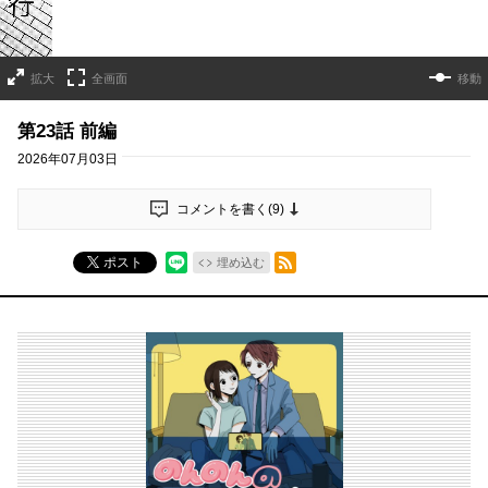
拡大
全画面
移動
第23話 前編
2026年07月03日
コメントを書く(
9
)
RSSフィード
ポスト
埋め込む