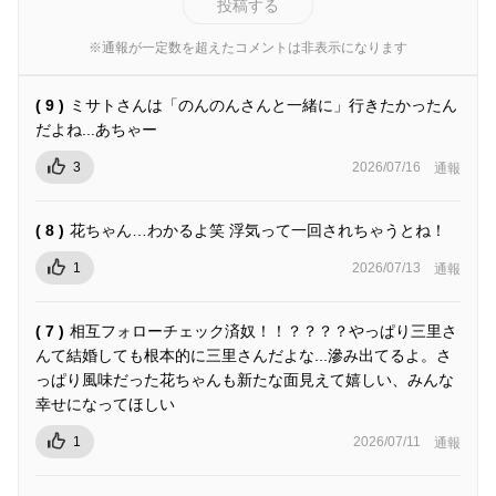
投稿する
※通報が一定数を超えたコメントは非表示になります
( 9 )
ミサトさんは「のんのんさんと一緒に」行きたかったん
だよね...あちゃー
3
2026/07/16
通報
( 8 )
花ちゃん…わかるよ笑 浮気って一回されちゃうとね！
1
2026/07/13
通報
( 7 )
相互フォローチェック済奴！！？？？？やっぱり三里さ
んて結婚しても根本的に三里さんだよな...滲み出てるよ。さ
っぱり風味だった花ちゃんも新たな面見えて嬉しい、みんな
幸せになってほしい
1
2026/07/11
通報