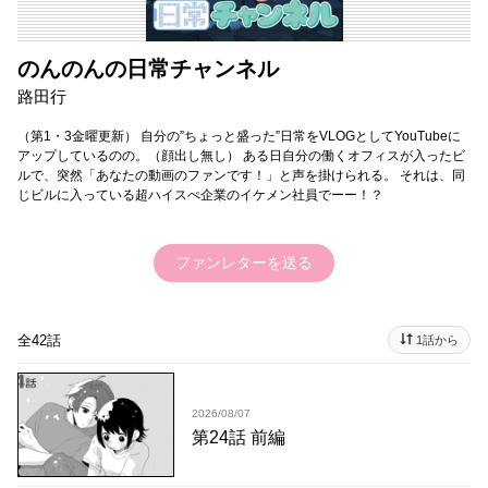
のんのんの日常チャンネル
路田行
（第1・3金曜更新） 自分の”ちょっと盛った”日常をVLOGとしてYouTubeに
アップしているのの。（顔出し無し） ある日自分の働くオフィスが入ったビ
ルで、突然「あなたの動画のファンです！」と声を掛けられる。 それは、同
じビルに入っている超ハイスぺ企業のイケメン社員でーー！？
ファンレターを送る
全42話
1話から
2026/08/07
第24話 前編