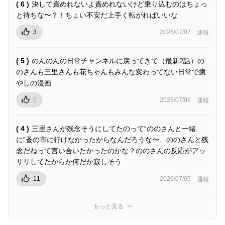
( 6 )
決して責めれないよ責めれないけど乗り込むのはちょっ
と待ちな〜？！ちょい不安だ上手く転がればいいな
3
2026/07/07
通報
( 5 )
のんのんの日常チャンネルに戻ってきて（最新2話）の
のさんも三里さんも花ちゃんもみんな変わってない日常で癒
やしの漫画
0
2026/07/06
通報
( 4 )
三里さんが残念そうにしてたのって“ののさんと一緒
に”蚤の市に行けなかったからなんだろうな〜…ののさんと残
念だねって言い合いたかったのかな？ののさんの反応がアッ
サリしてたからか何だか寂しそう
11
2026/07/05
通報
もっと見る