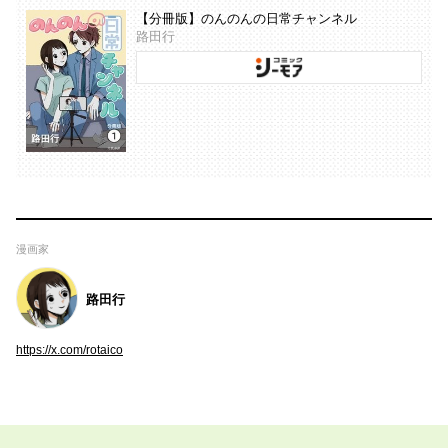
【分冊版】のんのんの日常チャンネル
路田行
漫画家
路田行
https://x.com/rotaico