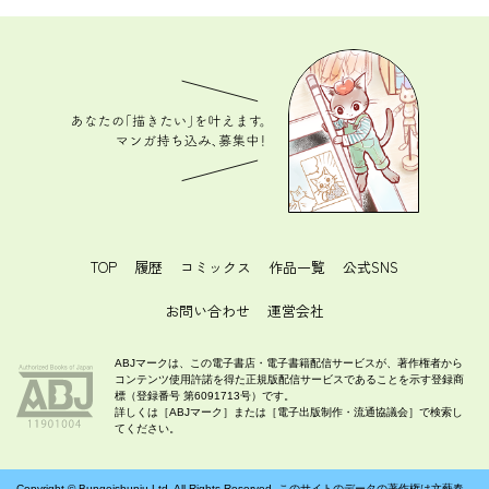
あなたの「描きたい」を叶えます。 マンガ持ち込
み、募集中！
TOP
履歴
コミックス
作品一覧
公式SNS
お問い合わせ
運営会社
ABJマークは、この電子書店・電子書籍配信サービスが、著作権者から
コンテンツ使用許諾を得た正規版配信サービスであることを示す登録商
標（登録番号 第6091713号）です。
詳しくは［ABJマーク］または［電子出版制作・流通協議会］で検索し
てください。
Copyright ©
Bungeishunju Ltd.
All Rights Reserved. このサイトのデータの著作権は文藝春