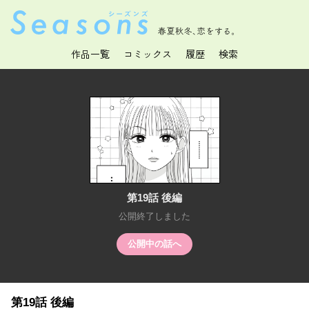
春夏秋冬、恋をする。
作品一覧
コミックス
履歴
検索
第19話 後編
公開終了しました
公開中の話へ
第19話 後編