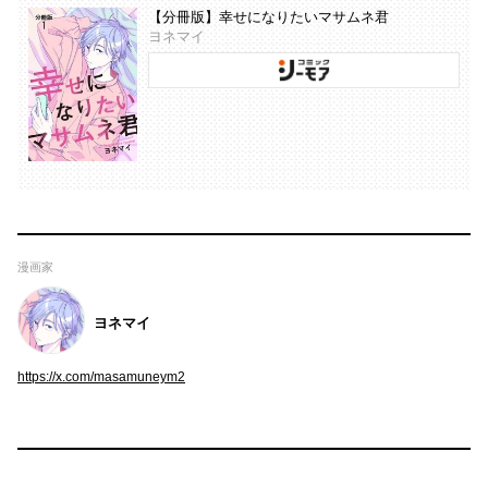
【分冊版】幸せになりたいマサムネ君
ヨネマイ
漫画家
ヨネマイ
https://x.com/masamuneym2