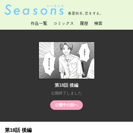
春夏秋冬、恋をする。
作品一覧
コミックス
履歴
検索
第18話 後編
公開終了しました
公開中の話へ
第18話 後編