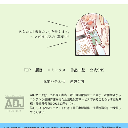
あなたの「描きたい」を叶えます。 マンガ持ち込
み、募集中！
TOP
履歴
コミックス
作品一覧
公式SNS
お問い合わせ
運営会社
ABJマークは、この電子書店・電子書籍配信サービスが、著作権者から
コンテンツ使用許諾を得た正規版配信サービスであることを示す登録商
標（登録番号 第6091713号）です。
詳しくは［ABJマーク］または［電子出版制作・流通協議会］で検索し
てください。
Copyright ©
Bungeishunju Ltd.
All Rights Reserved. このサイトのデータの著作権は文藝春