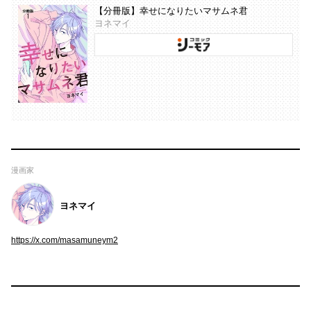
【分冊版】幸せになりたいマサムネ君
ヨネマイ
漫画家
ヨネマイ
https://x.com/masamuneym2