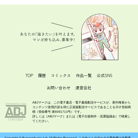
あなたの「描きたい」を叶えます。 マンガ持ち込
み、募集中！
TOP
履歴
コミックス
作品一覧
公式SNS
お問い合わせ
運営会社
ABJマークは、この電子書店・電子書籍配信サービスが、著作権者から
コンテンツ使用許諾を得た正規版配信サービスであることを示す登録商
標（登録番号 第6091713号）です。
詳しくは［ABJマーク］または［電子出版制作・流通協議会］で検索し
てください。
Copyright ©
Bungeishunju Ltd.
All Rights Reserved. このサイトのデータの著作権は文藝春