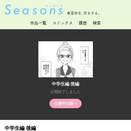
春夏秋冬、恋をする。
作品一覧
コミックス
履歴
検索
中学生編 後編
公開終了しました
公開中の話へ
中学生編 後編